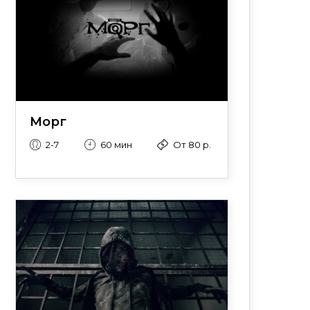
Морг
2-7
60 мин
От 80 р.