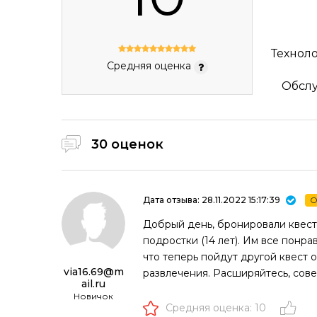
Технол
Средняя оценка
Обсл
30 оценок
Дата отзыва: 28.11.2022 15:17:39
О
Добрый день, бронировали квест
подростки (14 лет). Им все понра
что теперь пойдут другой квест 
via16.69@m
развлечения. Расширяйтесь, сове
ail.ru
Новичок
Средняя оценка: 10