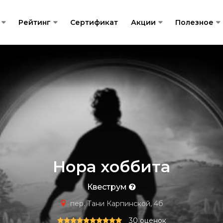
Рейтинг
Сертификат
Акции
Полезное
Нора хоббита
Квеструм
пер. Тани Карпинской, 4б
30 оценок