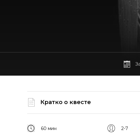
З
Кратко о квесте
60 мин
2-7