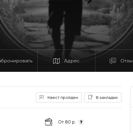
абронировать
Адрес
Отзы
Квест пройден
В закладки
От 80 р.