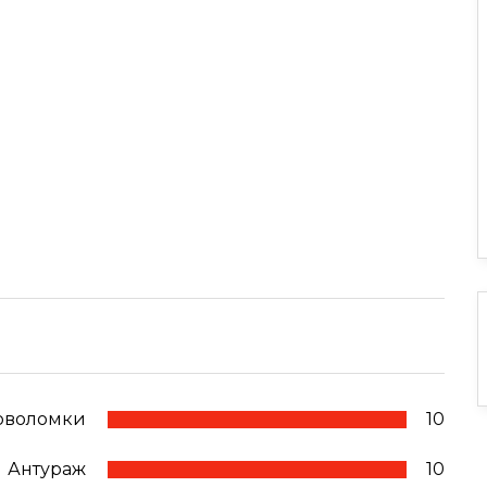
оволомки
10
Антураж
10