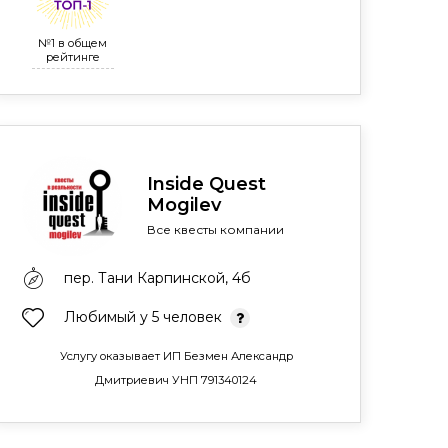
№1 в общем
рейтинге
Inside Quest
Mogilev
Все квесты компании
пер. Тани Карпинской, 4б
Любимый у 5 человек
Услугу оказывает ИП Безмен Александр
Дмитриевич УНП 791340124