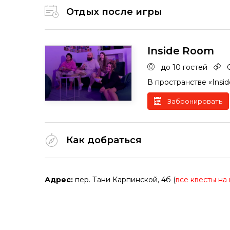
Отдых после игры
Inside Room
до 10 гостей
В пространстве «Insi
Забронировать
Как добраться
Адрес:
пер. Тани Карпинской, 4б (
все квесты на