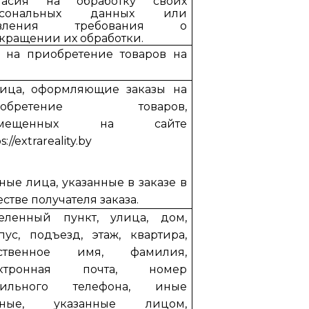
гласия на обработку своих
рсональных данных или
явления требования о
кращении их обработки.
 на приобретение товаров на
Лица, оформляющие заказы на
иобретение товаров,
змещенных на сайте
s://extrareality.by
Иные лица, указанные в заказе в
естве получателя заказа.
еленный пункт, улица, дом,
пус, подъезд, этаж, квартира,
бственное имя, фамилия,
ектронная почта, номер
бильного телефона, иные
нные, указанные лицом,