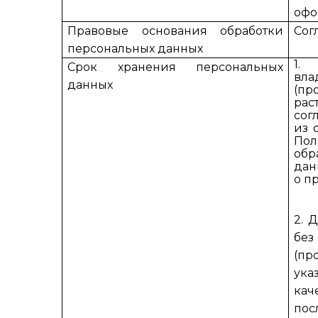
офо
Правовые основания обработки
Сог
персональных данных
1.
Срок хранения персональных
вл
данных
(пр
рас
сог
из 
По
обр
дан
о п
2. 
без
(п
ук
кач
пос