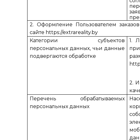
со
пе
за
пре
2.
Оформление Пользователем заказов
сайте https://extrareality.by
Категории субъектов
1. 
персональных данных, чьи данные
пр
подвергаются обработке
ра
http
2. 
кач
Перечень обрабатываемых
Нас
персональных данных
кор
со
эл
мо
да