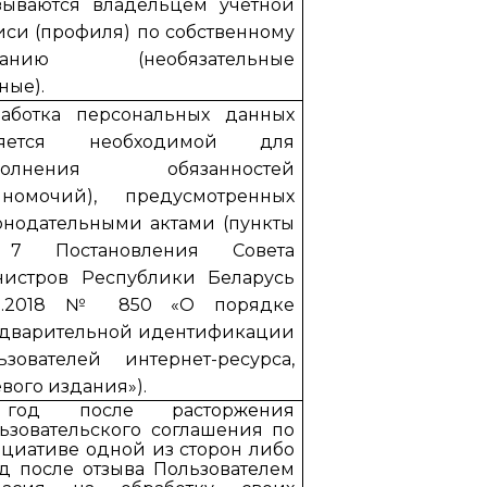
зываются владельцем учетной
иси (профиля) по собственному
ланию (необязательные
ные).
аботка персональных данных
ляется необходимой для
полнения обязанностей
лномочий), предусмотренных
онодательными актами (пункты
 7 Постановления Совета
истров Республики Беларусь
.11.2018 № 850 «О порядке
дварительной идентификации
ьзователей интернет-ресурса,
евого издания»).
год после расторжения
ьзовательского соглашения по
циативе одной из сторон либо
од после отзыва Пользователем