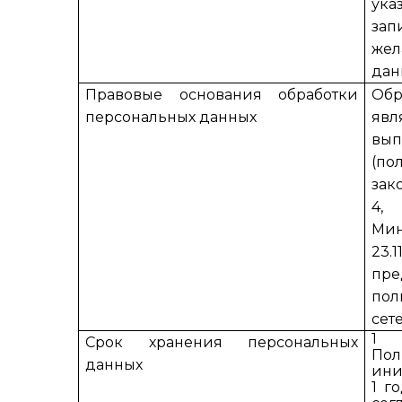
ука
зап
же
дан
Правовые основания обработки
Обр
персональных данных
яв
вы
(по
зак
4,
Мин
23
пре
пол
сет
1 
Срок хранения персональных
Пол
данных
ини
1 г