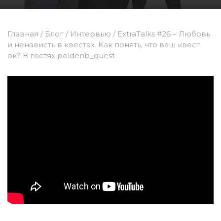
Главная
/
Блог
/
Интервью
/
ExtraTalks #26 – Любовь
и ненависть в квестах. Как понять, что ваш квест
ок? В гостях poldenb_quest