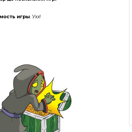
мость игры
. Ухх!