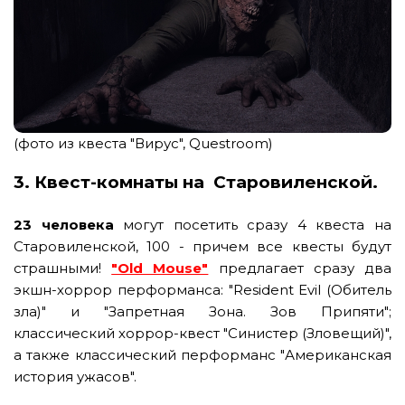
(фото из квеста "Вирус", Questroom)
3. Квест-комнаты
на Старовиленской.
23 человека
могут посетить сразу 4 квеста на
Старовиленской, 100 - причем все квесты будут
страшными!
"Old Mouse"
предлагает сразу два
экшн-хоррор перформанса: "Resident Evil (Обитель
зла)" и "Запретная Зона. Зов Припяти";
классический хоррор-квест "Синистер (Зловещий)",
а также классический перформанс "Американская
история ужасов".