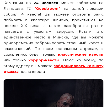
Компания до
24 человек
может собраться на
Лынькова, 17.
"Questroom"
на одной локации
собрал 4 квеста! Вы можете ограбить банк,
побывать в квартире шпиона, прокатиться на
поезде XIX века, а также разобраться раз и
навсегда с ужасным вирусом. Кстати, это
единственное место в Минске, где вы можете
одновременно забронировать страшный квест и
классический. По всем остальным адресам, к
сожалению, будут только
классические квесты
или только
хоррор-квесты
. Плюс ко всему, по
этому адресу вы можете
забронировать комнату
отдыха
после квеста.