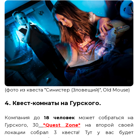
(фото из квеста "Синистер (Зловещий)", Old Mouse)
4.
на Гурского.
Квест-комнаты
Компания до
18 человек
может собраться на
Гурского, 30
"Quest Zone"
на второй своей
локации собрал 3 квеста! Тут у вас будет