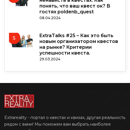
ненависть в квестах. Как
понять, что ваш квест ок? В
гостях poldenb_quest
08.04.2024
ExtraTalks #25 – Как это быть
5
новым организатором квестов
на рынке? Критерии
успешности квеста.
29.03.2024
Extrareality - портал о квестах и квизах, другая реальность
рядом с вами! Мы поможем вам выбрать наиболее